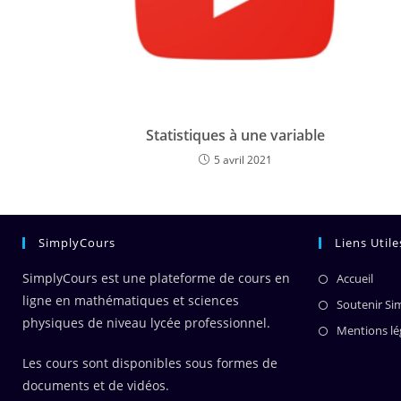
Statistiques à une variable
5 avril 2021
SimplyCours
Liens Utile
SimplyCours est une plateforme de cours en
Accueil
ligne en mathématiques et sciences
Soutenir Si
physiques de niveau lycée professionnel.
Mentions lé
Les cours sont disponibles sous formes de
documents et de vidéos.