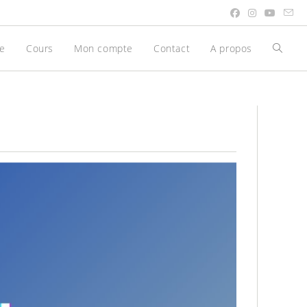
be
Cours
Mon compte
Contact
A propos
Toggle
websit
search