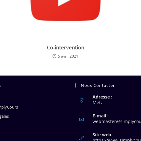
Co-intervention
5 avril 2021
s
Nous Contacter
Adresse :
Metz
mplyCours
E-mail :
gales
webmaster@simplycour
Site web :
https://www.simplycour