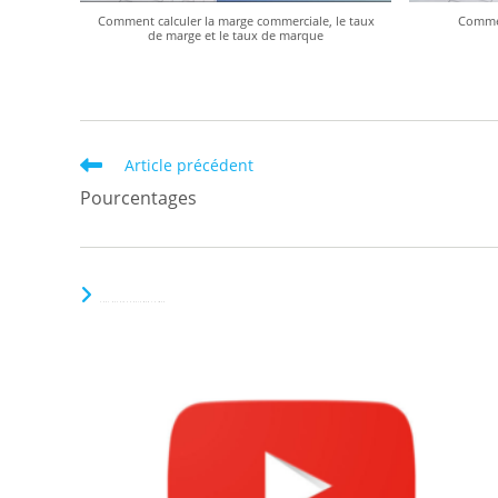
Comment calculer la marge commerciale, le taux
Commen
de marge et le taux de marque
Read
Article précédent
more
Pourcentages
articles
VOUS DEVRIEZ ÉGALEMENT AIMER