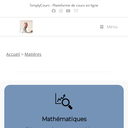
Skip
SimplyCours - Plateforme de cours en ligne
to
content
Menu
Accueil
>
Matières
Mathématiques