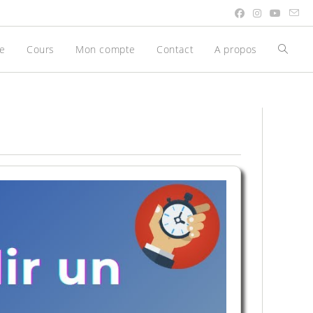
be
Cours
Mon compte
Contact
A propos
Toggle
websit
search