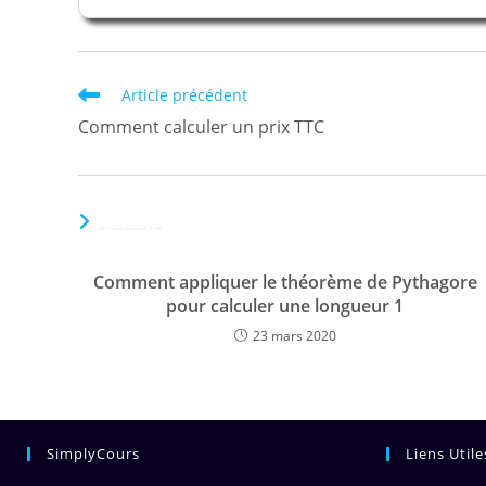
Read
Article précédent
more
Comment calculer un prix TTC
articles
VOUS DEVRIEZ ÉGALEMENT AIMER
Comment appliquer le théorème de Pythagore
pour calculer une longueur 1
23 mars 2020
SimplyCours
Liens Utile