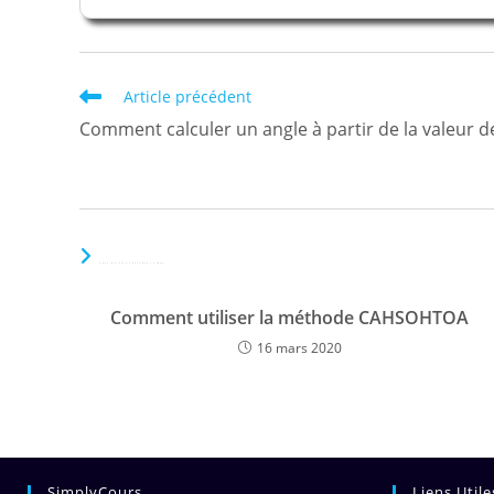
Read
Article précédent
more
Comment calculer un angle à partir de la valeur d
articles
VOUS DEVRIEZ ÉGALEMENT AIMER
Comment utiliser la méthode CAHSOHTOA
16 mars 2020
SimplyCours
Liens Utile