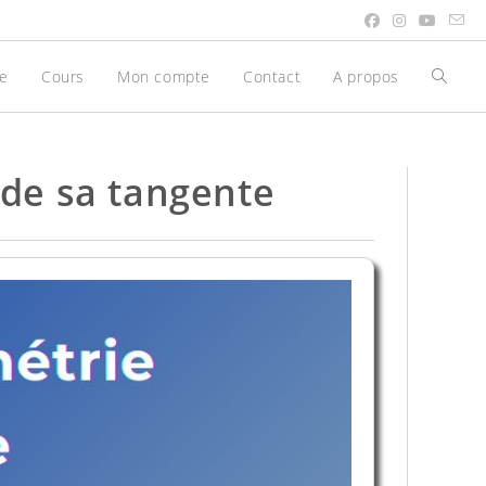
be
Cours
Mon compte
Contact
A propos
Toggle
websit
search
 de sa tangente