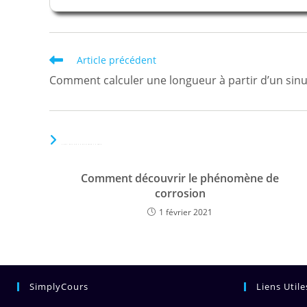
Read
Article précédent
more
Comment calculer une longueur à partir d’un sin
articles
VOUS DEVRIEZ ÉGALEMENT AIMER
Comment découvrir le phénomène de
corrosion
1 février 2021
SimplyCours
Liens Utile