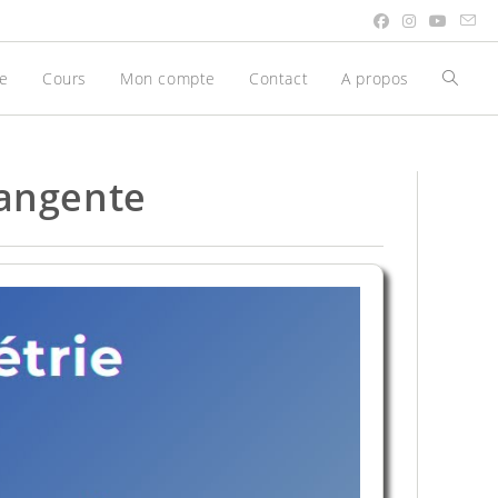
be
Cours
Mon compte
Contact
A propos
Toggle
websit
search
tangente