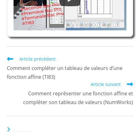
Read
Article précédent
more
Comment compléter un tableau de valeurs d’une
articles
fonction affine (TI83)
Article suivant
Comment représenter une fonction affine et
compléter son tableau de valeurs (NumWorks)
VOUS DEVRIEZ ÉGALEMENT AIMER