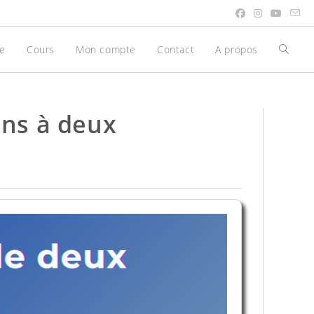
be
Cours
Mon compte
Contact
A propos
Toggle
websit
search
ns à deux