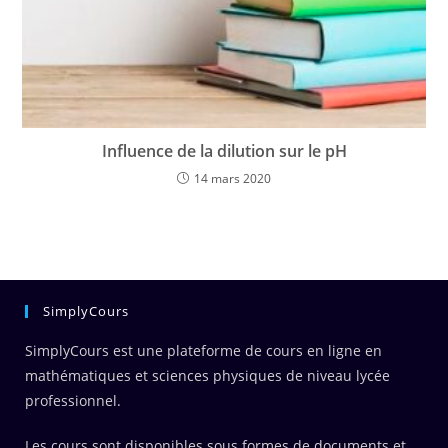
Influence de la dilution sur le pH
14 mars 2020
SimplyCours
SimplyCours est une plateforme de cours en ligne en
mathématiques et sciences physiques de niveau lycée
professionnel.
Les cours sont disponibles sous formes de documents et