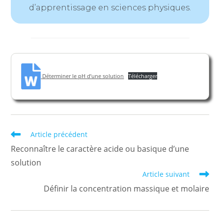
d’apprentissage en sciences physiques.
Déterminer le pH d’une solution
Télécharger
Read
Article précédent
more
Reconnaître le caractère acide ou basique d’une
articles
solution
Article suivant
Définir la concentration massique et molaire