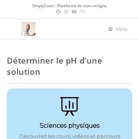
Skip
SimplyCours - Plateforme de cours en ligne
to
content
Menu
Déterminer le pH d’une
solution
Sciences physiques
Découvrez les cours, vidéos et parcours