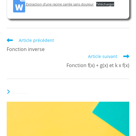
Extraction d’une racine carrée sans douleur
Télécharger
Read
Article précédent
more
Fonction inverse
articles
Article suivant
Fonction f(x) + g(x) et k x f(x)
VOUS DEVRIEZ ÉGALEMENT AIMER