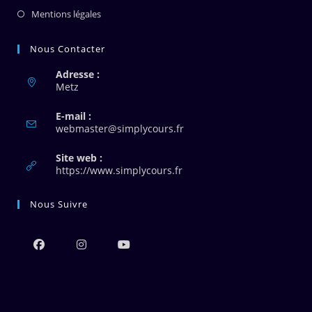
Mentions légales
Nous Contacter
Adresse :
Metz
E-mail :
S’ouvre
webmaster@simplycours.fr
dans
votre
Site web :
application
https://www.simplycours.fr
Nous Suivre
S’ouvre
S’ouvre
S’ouvre
dans
dans
dans
un
un
un