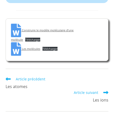
Construire le modèle moléculaire d’une
molécule
Télécharger
Les molécules
Télécharger
Read
Article précédent
more
Les atomes
articles
Article suivant
Les ions