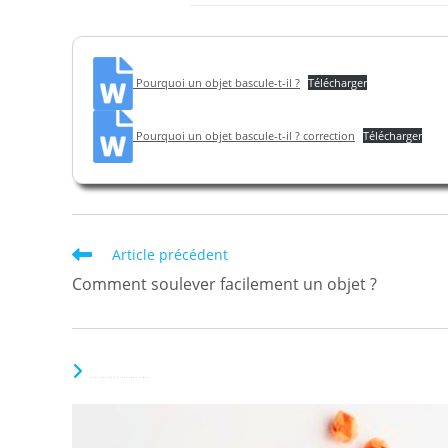
Pourquoi un objet bascule-t-il ?
Télécharger
Pourquoi un objet bascule-t-il ? correction
Télécharger
Read
Article précédent
more
Comment soulever facilement un objet ?
articles
VOUS DEVRIEZ ÉGALEMENT AIMER