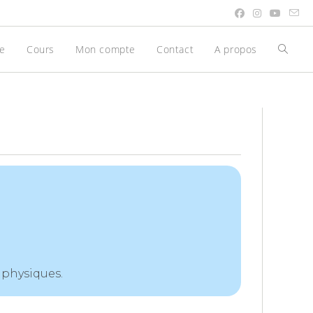
be
Cours
Mon compte
Contact
A propos
Toggle
websit
search
 physiques.