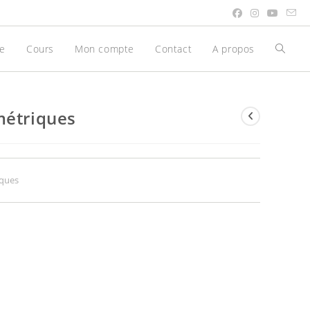
be
Cours
Mon compte
Contact
A propos
Toggle
websit
search
métriques
ques