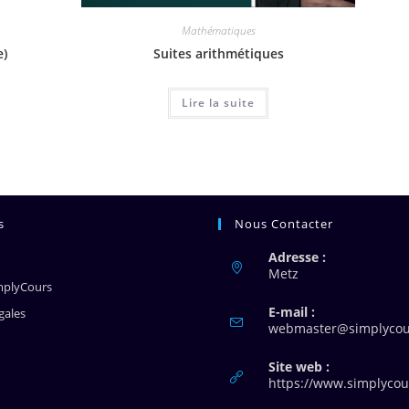
Mathématiques
e)
Suites arithmétiques
Lire la suite
s
Nous Contacter
Adresse :
Metz
mplyCours
E-mail :
gales
webmaster@simplycour
Site web :
https://www.simplycour