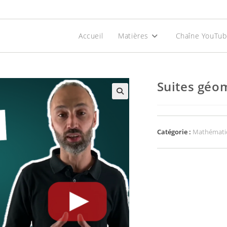
Accueil
Matières
Chaîne YouTu
Suites géo
Catégorie :
Mathémati