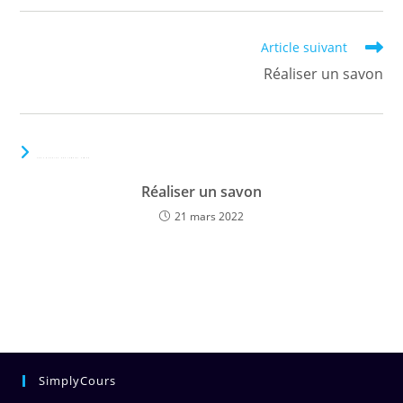
Read
Article suivant
more
Réaliser un savon
articles
VOUS DEVRIEZ ÉGALEMENT AIMER
Réaliser un savon
21 mars 2022
SimplyCours