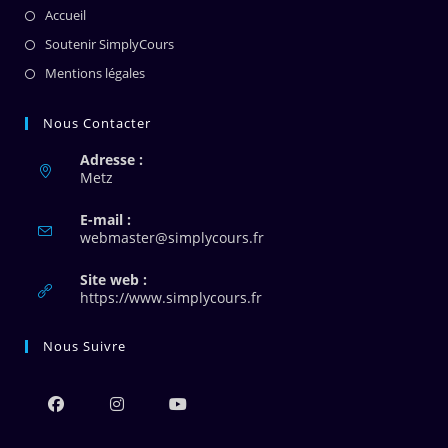
Accueil
Soutenir SimplyCours
Mentions légales
Nous Contacter
Adresse :
Metz
E-mail :
S’ouvre
webmaster@simplycours.fr
dans
votre
Site web :
application
https://www.simplycours.fr
Nous Suivre
S’ouvre
S’ouvre
S’ouvre