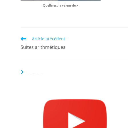
Quelle est la valeur de x
Read
Article précédent
more
Suites arithmétiques
articles
VOUS DEVRIEZ ÉGALEMENT AIMER