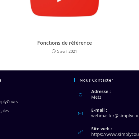
Fonctions de référence
5 avril 2021
s
Nous Contacter
Adresse :
Metz
mplyCours
E-mail :
gales
webmaster@simplycour
Site web :
https://www.simplycour