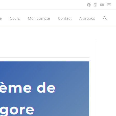
be
Cours
Mon compte
Contact
A propos
Toggle
websit
search