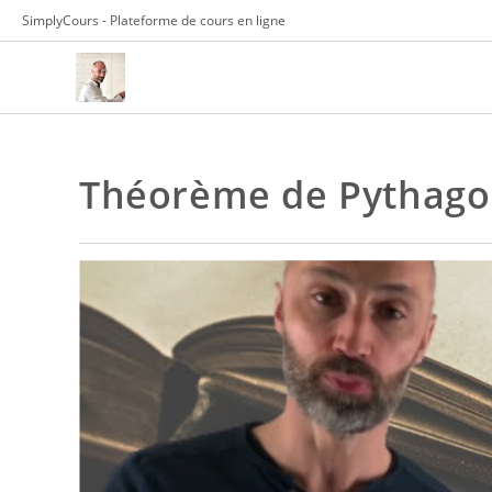
Skip
SimplyCours - Plateforme de cours en ligne
to
content
Théorème de Pythago