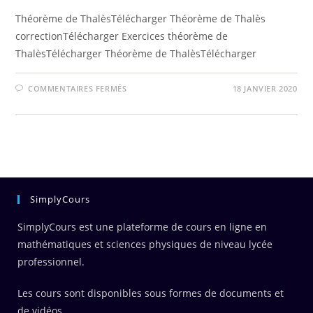
Théorème de ThalèsTélécharger Théorème de Thalès
correctionTélécharger Exercices théorème de
ThalèsTélécharger Théorème de ThalèsTélécharger
SUR
COMMENTAIRES FERMÉS
18 JANVIER 2020
THÉORÈME
DE
THALÈS
SimplyCours
SimplyCours est une plateforme de cours en ligne en
mathématiques et sciences physiques de niveau lycée
professionnel.
Les cours sont disponibles sous formes de documents et
de vidéos.