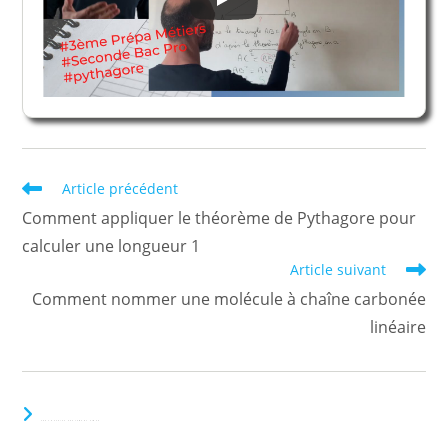
Read
Article précédent
more
Comment appliquer le théorème de Pythagore pour
articles
calculer une longueur 1
Article suivant
Comment nommer une molécule à chaîne carbonée
linéaire
VOUS DEVRIEZ ÉGALEMENT AIMER