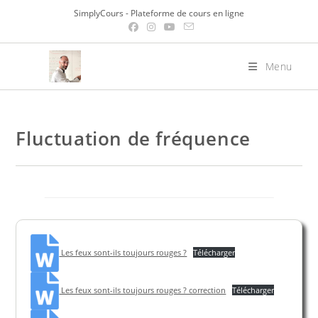
Skip
SimplyCours - Plateforme de cours en ligne
to
content
Menu
Fluctuation de fréquence
Les feux sont-ils toujours rouges ?
Télécharger
Les feux sont-ils toujours rouges ? correction
Télécharger