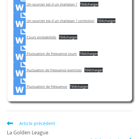
Un sourcier est-il un charlatan ?
Télécharger
Un sourcier est-il un charlatan ? correction
Télécharger
Cours probabilités
Télécharger
Fluctuation de frequence cours
Télécharger
fluctuation de frequence exercices
Télécharger
Fluctuation de fréquence
Télécharger
Read
Article précédent
more
La Golden League
articles