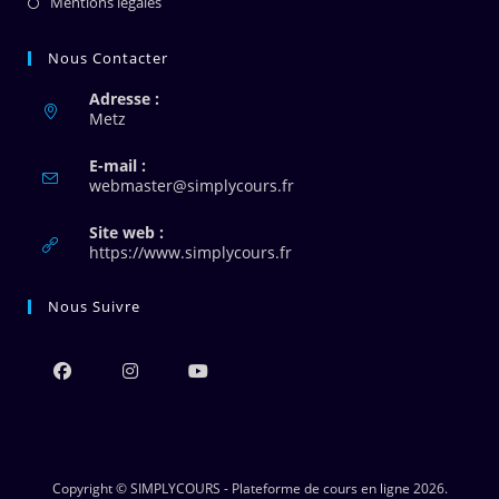
Mentions légales
Nous Contacter
Adresse :
Metz
E-mail :
S’ouvre
webmaster@simplycours.fr
dans
votre
Site web :
application
https://www.simplycours.fr
Nous Suivre
S’ouvre
S’ouvre
S’ouvre
dans
dans
dans
un
un
un
Copyright © SIMPLYCOURS - Plateforme de cours en ligne 2026.
nouvel
nouvel
nouvel