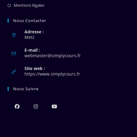
Mentions légales
Nous Contacter
Adresse :
Metz
E-mail :
S’ouvre
webmaster@simplycours.fr
dans
votre
Site web :
application
https://www.simplycours.fr
Nous Suivre
S’ouvre
S’ouvre
S’ouvre
dans
dans
dans
un
un
un