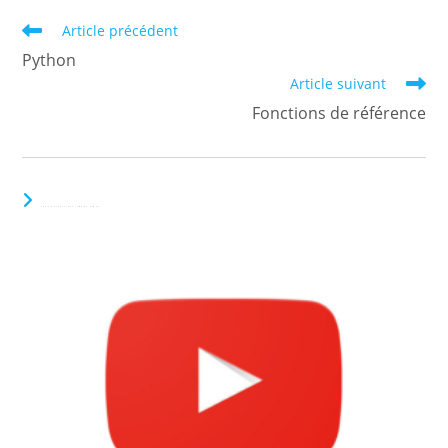
Read
Article précédent
more
Python
articles
Article suivant
Fonctions de référence
VOUS DEVRIEZ ÉGALEMENT AIMER