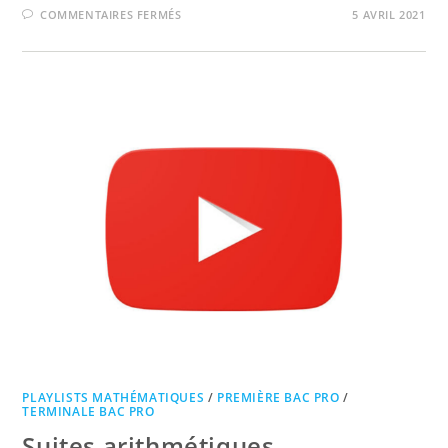
SUR
COMMENTAIRES FERMÉS
5 AVRIL 2021
EQUATION
DU
PREMIER
DEGRÉ
À
UNE
INCONNUE
PLAYLISTS MATHÉMATIQUES
/
PREMIÈRE BAC PRO
/
TERMINALE BAC PRO
Suites arithmétiques