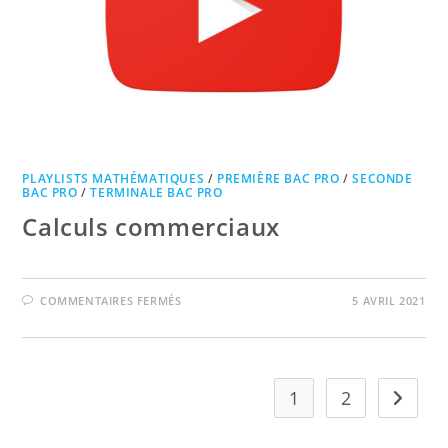
PLAYLISTS MATHÉMATIQUES
/
PREMIÈRE BAC PRO
/
SECONDE
BAC PRO
/
TERMINALE BAC PRO
Calculs commerciaux
SUR
COMMENTAIRES FERMÉS
5 AVRIL 2021
CALCULS
COMMERCIAUX
1
2
Aller à 